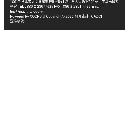
10617 台北市大安區羅斯福路四段1號 台大天數館501室 中華民國數
學會 TEL : 886-2-23677625 FAX : 886-2-2391-4439 Email :
tms@math.ntu.edu.tw
Powered by
XOOPS
© Copyright © 2021
網頁設計
:
CADCH
登錄帳號