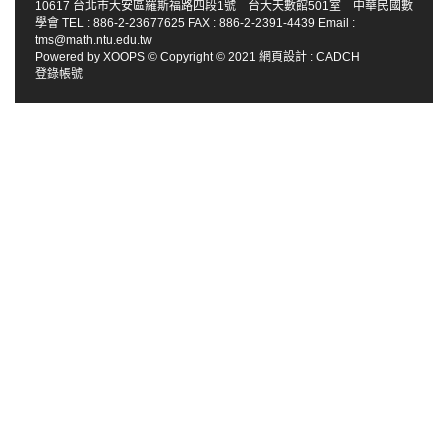
10617 台北市大安區羅斯福路四段1號 台大天數館501室 中華民國數
學會 TEL : 886-2-23677625 FAX : 886-2-2391-4439 Email :
tms@math.ntu.edu.tw
Powered by
XOOPS
© Copyright © 2021
網頁設計
:
CADCH
登錄帳號