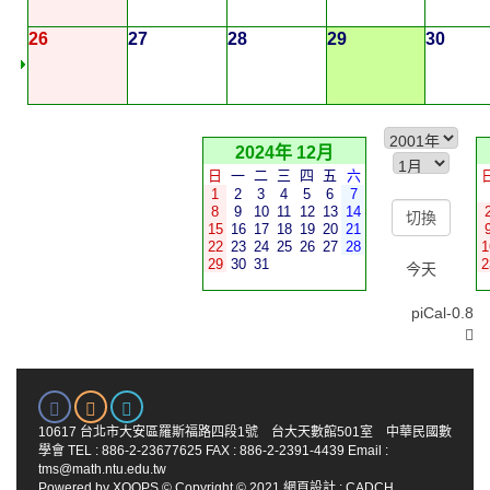
26
27
28
29
30
2024年 12月
日
一
二
三
四
五
六
1
2
3
4
5
6
7
8
9
10
11
12
13
14
15
16
17
18
19
20
21
22
23
24
25
26
27
28
1
29
30
31
2
今天
piCal-0.8
10617 台北市大安區羅斯福路四段1號 台大天數館501室 中華民國數
學會 TEL : 886-2-23677625 FAX : 886-2-2391-4439 Email :
tms@math.ntu.edu.tw
Powered by
XOOPS
© Copyright © 2021
網頁設計
:
CADCH