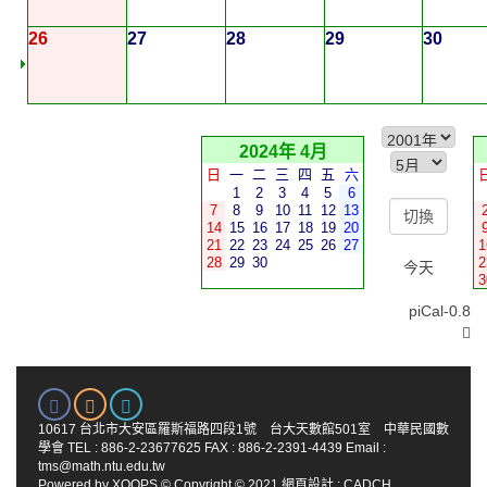
26
27
28
29
30
2024年 4月
日
一
二
三
四
五
六
1
2
3
4
5
6
7
8
9
10
11
12
13
14
15
16
17
18
19
20
21
22
23
24
25
26
27
1
28
29
30
2
今天
3
piCal-0.8
10617 台北市大安區羅斯福路四段1號 台大天數館501室 中華民國數
學會 TEL : 886-2-23677625 FAX : 886-2-2391-4439 Email :
tms@math.ntu.edu.tw
Powered by
XOOPS
© Copyright © 2021
網頁設計
:
CADCH