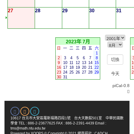
27
28
29
30
31
2023年 7月
日
一
二
三
四
五
六
1
2
3
4
5
6
7
8
9
10
11
12
13
14
15
1
16
17
18
19
20
21
22
1
23
24
25
26
27
28
29
2
今天
30
31
piCal-0.8
10617 台北市大安區羅斯福路四段1號 台大天數館501室 中華民國數
學會 TEL : 886-2-23677625 FAX : 886-2-2391-4439 Email :
tms@math.ntu.edu.tw
Powered by
XOOPS
© Copyright © 2021
網頁設計
:
CADCH