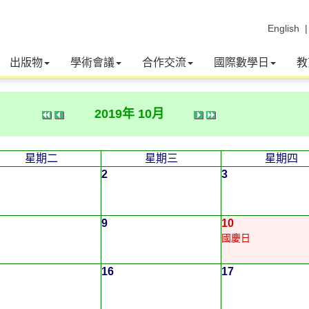
English
出版物
學術會議
合作交流
國際數學日
教
2019年 10月
星期二
星期三
星期四
2
3
9
10
國慶日
16
17