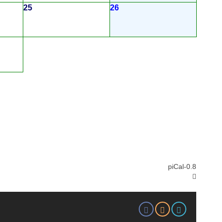
25
26
piCal-0.8