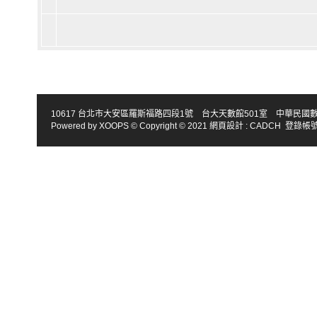
10617 台北市大安區羅斯福路四段1號 台大天數館501室 中華民國數學會 TEL : 886-2
Powered by
XOOPS
© Copyright © 2021
網頁設計
:
CADCH
登錄帳