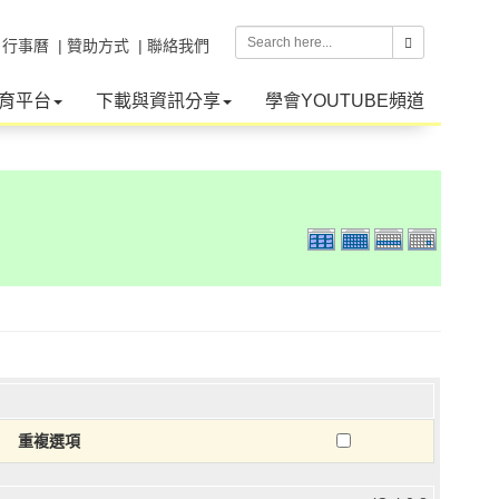
| 行事曆
| 贊助方式
| 聯絡我們
育平台
下載與資訊分享
學會YOUTUBE頻道
重複選項