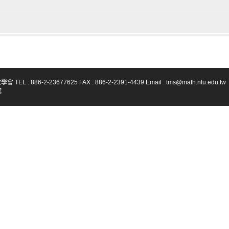
-23677625 FAX : 886-2-2391-4439 Email : tms@math.ntu.edu.tw
號