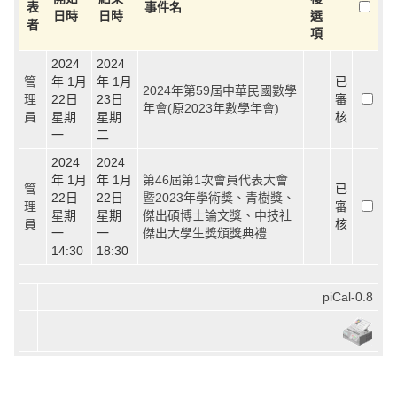
表
事件名
日時
日時
選
者
項
2024
2024
管
年 1月
年 1月
已
2024年第59屆中華民國數學
理
22日
23日
審
年會(原2023年數學年會)
員
星期
星期
核
一
二
2024
2024
年 1月
年 1月
第46屆第1次會員代表大會
管
已
22日
22日
暨2023年學術獎、青樹獎、
理
審
星期
星期
傑出碩博士論文獎、中技社
員
核
一
一
傑出大學生獎頒獎典禮
14:30
18:30
piCal-0.8