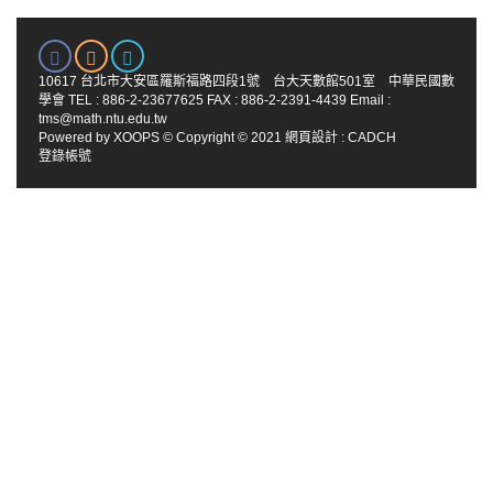
10617 台北市大安區羅斯福路四段1號 台大天數館501室 中華民國數
學會 TEL : 886-2-23677625 FAX : 886-2-2391-4439 Email :
tms@math.ntu.edu.tw
Powered by
XOOPS
© Copyright © 2021
網頁設計
:
CADCH
登錄帳號