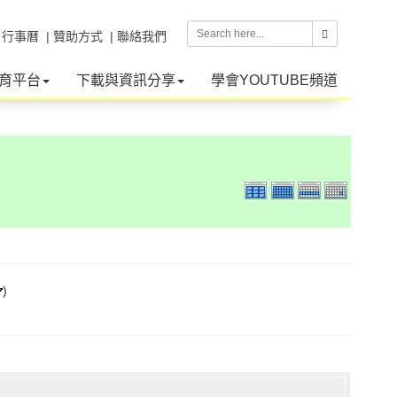
| 行事曆
| 贊助方式
| 聯絡我們
育平台
下載與資訊分享
學會YOUTUBE頻道
)