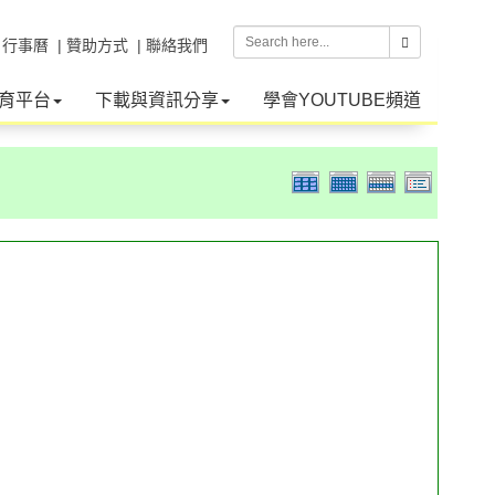
| 行事曆
| 贊助方式
| 聯絡我們
育平台
下載與資訊分享
學會YOUTUBE頻道