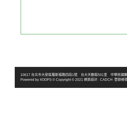
10617 台北市大安區羅斯福路四段1號 台大天數館501室 中華民國數學會 TEL : 886-2
Powered by
XOOPS
© Copyright © 2021
網頁設計
:
CADCH
登錄帳