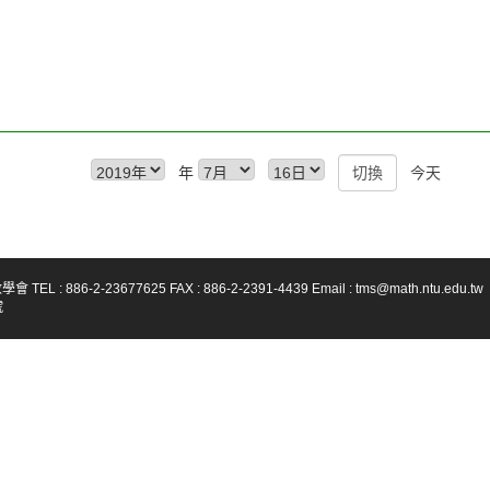
年
今天
-23677625 FAX : 886-2-2391-4439 Email : tms@math.ntu.edu.tw
號