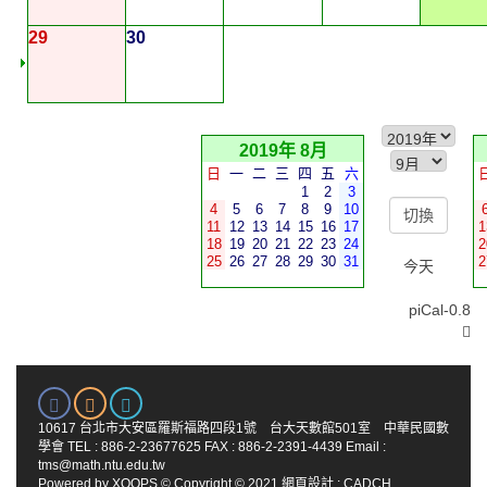
29
30
2019年 8月
日
一
二
三
四
五
六
1
2
3
4
5
6
7
8
9
10
11
12
13
14
15
16
17
1
18
19
20
21
22
23
24
2
25
26
27
28
29
30
31
2
今天
piCal-0.8
10617 台北市大安區羅斯福路四段1號 台大天數館501室 中華民國數
學會 TEL : 886-2-23677625 FAX : 886-2-2391-4439 Email :
tms@math.ntu.edu.tw
Powered by
XOOPS
© Copyright © 2021
網頁設計
:
CADCH