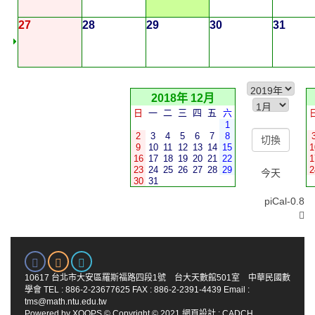
27
28
29
30
31
2018年 12月
日
一
二
三
四
五
六
1
2
3
4
5
6
7
8
9
10
11
12
13
14
15
1
16
17
18
19
20
21
22
1
23
24
25
26
27
28
29
2
今天
30
31
piCal-0.8
10617 台北市大安區羅斯福路四段1號 台大天數館501室 中華民國數
學會 TEL : 886-2-23677625 FAX : 886-2-2391-4439 Email :
tms@math.ntu.edu.tw
Powered by
XOOPS
© Copyright © 2021
網頁設計
:
CADCH