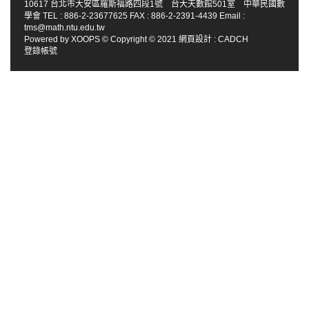
10617 台北市大安區羅斯福路四段1號 台大天數館501室 中華民國數
學會 TEL : 886-2-23677625 FAX : 886-2-2391-4439 Email :
tms@math.ntu.edu.tw
Powered by
XOOPS
© Copyright © 2021
網頁設計
:
CADCH
登錄帳號