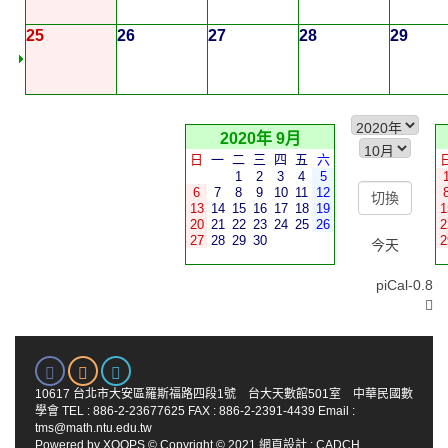
25
26
27
28
29
2020年 9月
日
一
二
三
四
五
六
1
2
3
4
5
6
7
8
9
10
11
12
13
14
15
16
17
18
19
1
20
21
22
23
24
25
26
2
27
28
29
30
2
今天
piCal-0.8
10617 台北市大安區羅斯福路四段1號 台大天數館501室 中華民國數
學會 TEL : 886-2-23677625 FAX : 886-2-2391-4439 Email :
tms@math.ntu.edu.tw
Powered by
XOOPS
© Copyright © 2021
網頁設計
:
CADCH