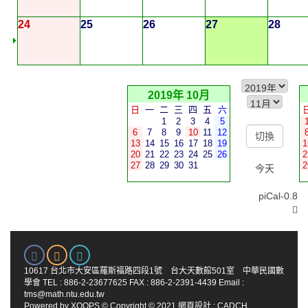
24
25
26
27
28
2019年 10月
日
一
二
三
四
五
六
1
2
3
4
5
6
7
8
9
10
11
12
13
14
15
16
17
18
19
1
20
21
22
23
24
25
26
2
27
28
29
30
31
2
今天
piCal-0.8
10617 台北市大安區羅斯福路四段1號 台大天數館501室 中華民國數
學會 TEL : 886-2-23677625 FAX : 886-2-2391-4439 Email :
tms@math.ntu.edu.tw
Powered by
XOOPS
© Copyright © 2021
網頁設計
:
CADCH