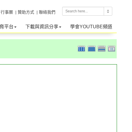
| 行事曆
| 贊助方式
| 聯絡我們
育平台
下載與資訊分享
學會YOUTUBE頻道