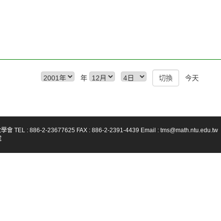
年
今天
-23677625 FAX : 886-2-2391-4439 Email : tms@math.ntu.edu.tw
號