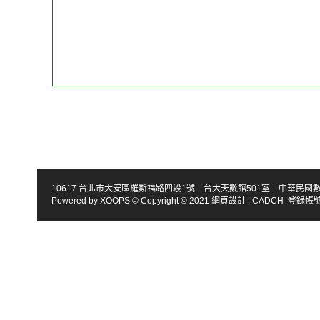
10617 台北市大安區羅斯福路四段1號 台大天數館501室 中華民國數學會 TEL : 886-2
Powered by
XOOPS
© Copyright © 2021
網頁設計
:
CADCH
登錄帳