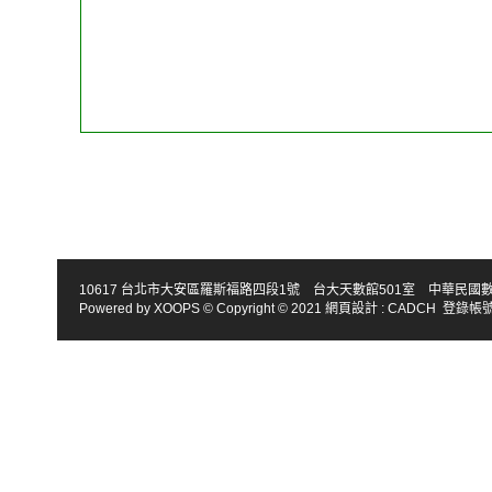
10617 台北市大安區羅斯福路四段1號 台大天數館501室 中華民國數學會 TEL : 886-2
Powered by
XOOPS
© Copyright © 2021
網頁設計
:
CADCH
登錄帳