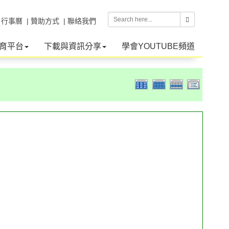
| 行事曆
| 贊助方式
| 聯絡我們
育平台
下載與資訊分享
學會YOUTUBE頻道