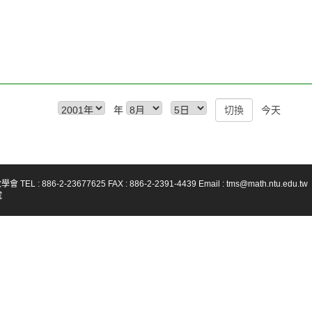
年
今天
-23677625 FAX : 886-2-2391-4439 Email : tms@math.ntu.edu.tw
號