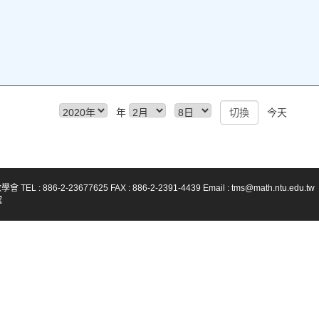
年
今天
-23677625 FAX : 886-2-2391-4439 Email : tms@math.ntu.edu.tw
號