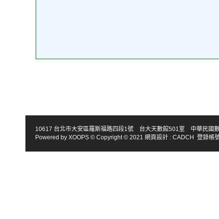
10617 台北市大安區羅斯福路四段1號 台大天數館501室 中華民國數學會 TEL : 886-2
Powered by
XOOPS
© Copyright © 2021
網頁設計
:
CADCH
登錄帳