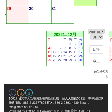
29
30
31
2022年 12月
日
一
二
三
四
五
六
1
2
3
4
5
6
7
8
9
10
11
12
13
14
15
16
17
1
18
19
20
21
22
23
24
1
25
26
27
28
29
30
31
2
今天
piCal-0.8
10617 台北市大安區羅斯福路四段1號 台大天數館501室 中華民國數
學會 TEL : 886-2-23677625 FAX : 886-2-2391-4439 Email :
tms@math.ntu.edu.tw
Powered by
XOOPS
© Copyright © 2021
網頁設計
:
CADCH