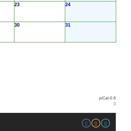
23
24
30
31
piCal-0.8