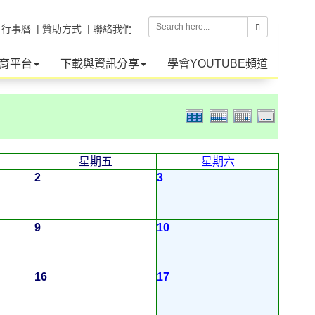
| 行事曆
| 贊助方式
| 聯絡我們
育平台
下載與資訊分享
學會YOUTUBE頻道
星期五
星期六
2
3
9
10
16
17